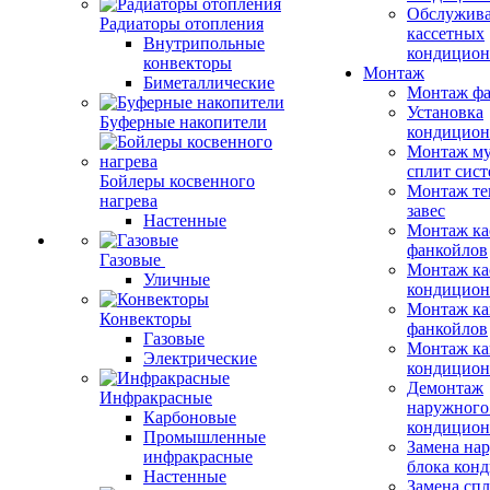
Обслужив
Радиаторы отопления
кассетных
Внутрипольные
кондицион
конвекторы
Монтаж
Биметаллические
Монтаж фа
Установка
Буферные накопители
кондицион
Монтаж му
сплит сист
Бойлеры косвенного
Монтаж те
нагрева
завес
Настенные
Монтаж ка
фанкойлов
Газовые
Монтаж ка
Уличные
кондицион
Монтаж ка
Конвекторы
фанкойлов
Газовые
Монтаж ка
Электрические
кондицион
Демонтаж
Инфракрасные
наружного
Карбоновые
кондицион
Промышленные
Замена на
инфракрасные
блока кон
Настенные
Замена сп