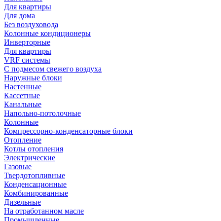
Для квартиры
Для дома
Без воздуховода
Колонные кондиционеры
Инверторные
Для квартиры
VRF системы
С подмесом свежего воздуха
Наружные блоки
Настенные
Кассетные
Канальные
Напольно-потолочные
Колонные
Компрессорно-конденсаторные блоки
Отопление
Котлы отопления
Электрические
Газовые
Твердотопливные
Конденсационные
Комбинированные
Дизельные
На отработанном масле
Промышленные