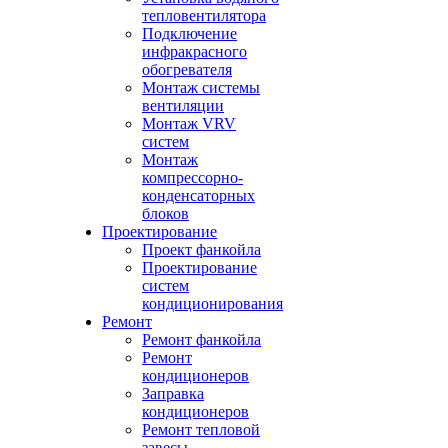
тепловентилятора
Подключение
инфракрасного
обогревателя
Монтаж системы
вентиляции
Монтаж VRV
систем
Монтаж
компрессорно-
конденсаторных
блоков
Проектирование
Проект фанкойла
Проектирование
систем
кондиционирования
Ремонт
Ремонт фанкойла
Ремонт
кондиционеров
Заправка
кондиционеров
Ремонт тепловой
завесы