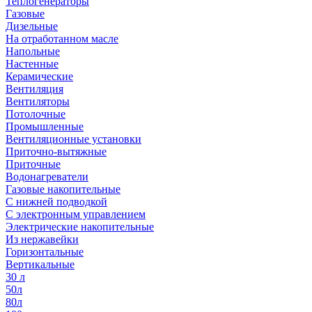
Теплогенераторы
Газовые
Дизельные
На отработанном масле
Напольные
Настенные
Керамические
Вентиляция
Вентиляторы
Потолочные
Промышленные
Вентиляционные установки
Приточно-вытяжные
Приточные
Водонагреватели
Газовые накопительные
С нижней подводкой
С электронным управлением
Электрические накопительные
Из нержавейки
Горизонтальные
Вертикальные
30 л
50л
80л