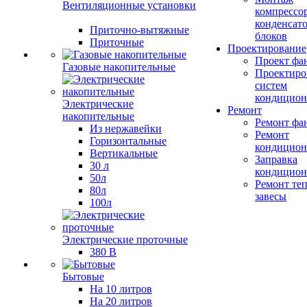
Вентиляционные установки
компрессо
конденсат
Приточно-вытяжные
блоков
Приточные
Проектирование
Проект фа
Газовые накопительные
Проектиро
систем
кондицион
Электрические
Ремонт
накопительные
Ремонт фа
Из нержавейки
Ремонт
Горизонтальные
кондицион
Вертикальные
Заправка
30 л
кондицион
50л
Ремонт те
80л
завесы
100л
Электрические проточные
380 В
Бытовые
На 10 литров
На 20 литров