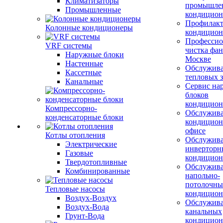
Климатизаторы
промышле
Промышленные
кондицион
Профилакт
Колонные кондиционеры
кондицион
Профессио
VRF системы
чистка фан
Наружные блоки
Москве
Настенные
Обслужив
Кассетные
тепловых з
Канальные
Сервис на
блоков
кондицион
Компрессорно-
Обслужив
конденсаторные блоки
кондицион
офисе
Котлы отопления
Обслужив
Электрические
инверторн
Газовые
кондицион
Твердотопливные
Обслужив
Комбинированные
напольно-
потолочны
Тепловые насосы
кондицион
Воздух-Воздух
Обслужив
Воздух-Вода
канальных
Грунт-Вода
кондицион