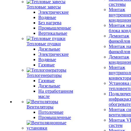
системы
Тепловые завесы
Монтаж
Электрические
внутренне
Водяные
кондицион
Без нагрева
Монтаж на
Промышленные
блока кон
Вертикальные
Демонтаж
фанкойлов
Тепловые пушки
Монтаж на
Дизельные
фанкойлов
Электрические
Демонтаж
Водяные
кондицион
Газовые
Монтаж
внутрипол
Теплогенераторы
конвектор
Газовые
Установка
Дизельные
тепловент
На отработанном
Подключе
масле
инфракрас
обогревате
Вентиляторы
Монтаж си
Потолочные
вентиляци
Промышленные
Монтаж V
систем
Монтаж