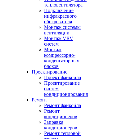
тепловентилятора
Подключение
инфракрасного
обогревателя
Монтаж системы
вентиляции
Монтаж VRV
систем
Монтаж
компрессорно-
конденсаторных
блоков
Проектирование
Проект фанкойла
Проектирование
систем
кондиционирования
Ремонт
Ремонт фанкойла
Ремонт
кондиционеров
Заправка
кондиционеров
Ремонт тепловой
завесы