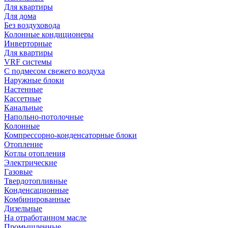
Для квартиры
Для дома
Без воздуховода
Колонные кондиционеры
Инверторные
Для квартиры
VRF системы
С подмесом свежего воздуха
Наружные блоки
Настенные
Кассетные
Канальные
Напольно-потолочные
Колонные
Компрессорно-конденсаторные блоки
Отопление
Котлы отопления
Электрические
Газовые
Твердотопливные
Конденсационные
Комбинированные
Дизельные
На отработанном масле
Промышленные