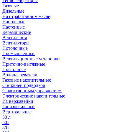
Теплогенераторы
Газовые
Дизельные
На отработанном масле
Напольные
Настенные
Керамические
Вентиляция
Вентиляторы
Потолочные
Промышленные
Вентиляционные установки
Приточно-вытяжные
Приточные
Водонагреватели
Газовые накопительные
С нижней подводкой
С электронным управлением
Электрические накопительные
Из нержавейки
Горизонтальные
Вертикальные
30 л
50л
80л