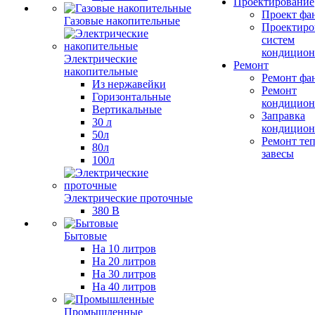
Проектирование
Проект фа
Газовые накопительные
Проектиро
систем
кондицион
Электрические
Ремонт
накопительные
Ремонт фа
Из нержавейки
Ремонт
Горизонтальные
кондицион
Вертикальные
Заправка
30 л
кондицион
50л
Ремонт те
80л
завесы
100л
Электрические проточные
380 В
Бытовые
На 10 литров
На 20 литров
На 30 литров
На 40 литров
Промышленные