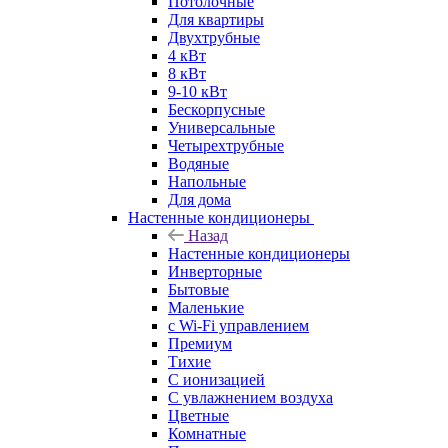
Потолочные
Для квартиры
Двухтрубные
4 кВт
8 кВт
9-10 кВт
Бескорпусные
Универсальные
Четырехтрубные
Водяные
Напольные
Для дома
Настенные кондиционеры
Назад
Настенные кондиционеры
Инверторные
Бытовые
Маленькие
с Wi-Fi управлением
Премиум
Тихие
С ионизацией
С увлажнением воздуха
Цветные
Комнатные