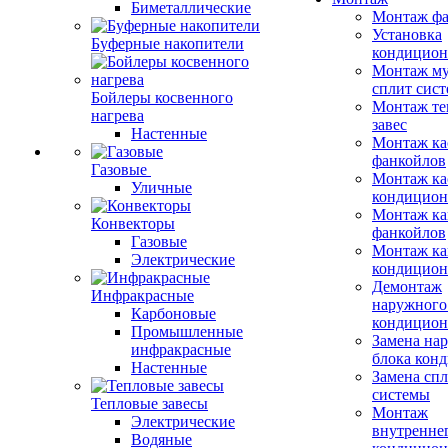
Биметаллические
Монтаж фа
Установка
Буферные накопители
кондицион
Монтаж му
сплит сист
Бойлеры косвенного
Монтаж те
нагрева
завес
Настенные
Монтаж ка
фанкойлов
Газовые
Монтаж ка
Уличные
кондицион
Монтаж ка
Конвекторы
фанкойлов
Газовые
Монтаж ка
Электрические
кондицион
Демонтаж
Инфракрасные
наружного
Карбоновые
кондицион
Промышленные
Замена на
инфракрасные
блока кон
Настенные
Замена сп
системы
Тепловые завесы
Монтаж
Электрические
внутренне
Водяные