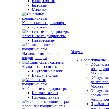
Инверторные
Бытовые
Маленькие
Канальные кондиционеры
Для дома
Кассетные кондиционеры
Инверторные
Услуги
Напольно-потолочные
кондиционеры
Обслуживание
Обслужив
Мульти сплит системы
кондицион
Внутренние блоки
Москве
Внешние блоки
Обслужив
фанкойлов
Москве
Мобильные кондиционеры
Обслужив
Климатизаторы
промышле
Промышленные
кондицион
Профилакт
Колонные кондиционеры
кондицион