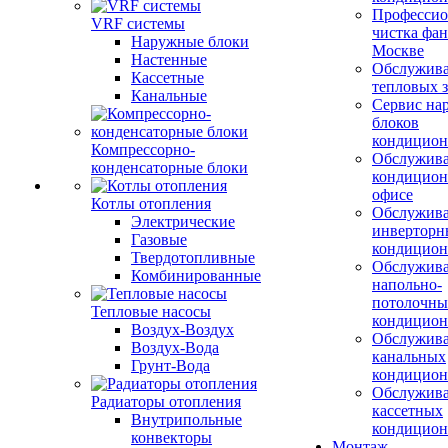
Профессио
VRF системы
чистка фан
Наружные блоки
Москве
Настенные
Обслужив
Кассетные
тепловых з
Канальные
Сервис на
блоков
кондицион
Компрессорно-
Обслужив
конденсаторные блоки
кондицион
офисе
Котлы отопления
Обслужив
Электрические
инверторн
Газовые
кондицион
Твердотопливные
Обслужив
Комбинированные
напольно-
потолочны
Тепловые насосы
кондицион
Воздух-Воздух
Обслужив
Воздух-Вода
канальных
Грунт-Вода
кондицион
Обслужив
Радиаторы отопления
кассетных
Внутрипольные
кондицион
конвекторы
Монтаж