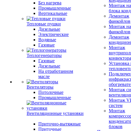
кондицион
Без нагрева
Монтаж на
Промышленные
блока кон
Вертикальные
Демонтаж
фанкойлов
Тепловые пушки
Монтаж на
Дизельные
фанкойлов
Электрические
Демонтаж
Водяные
кондицион
Газовые
Монтаж
внутрипол
Теплогенераторы
конвектор
Газовые
Установка
Дизельные
тепловент
На отработанном
Подключе
масле
инфракрас
обогревате
Вентиляторы
Монтаж си
Потолочные
вентиляци
Промышленные
Монтаж V
систем
Монтаж
Вентиляционные установки
компрессо
конденсат
Приточно-вытяжные
блоков
Приточные