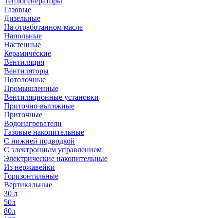
Теплогенераторы
Газовые
Дизельные
На отработанном масле
Напольные
Настенные
Керамические
Вентиляция
Вентиляторы
Потолочные
Промышленные
Вентиляционные установки
Приточно-вытяжные
Приточные
Водонагреватели
Газовые накопительные
С нижней подводкой
С электронным управлением
Электрические накопительные
Из нержавейки
Горизонтальные
Вертикальные
30 л
50л
80л