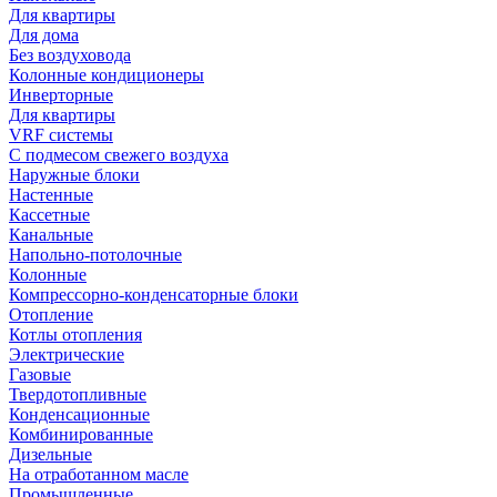
Для квартиры
Для дома
Без воздуховода
Колонные кондиционеры
Инверторные
Для квартиры
VRF системы
С подмесом свежего воздуха
Наружные блоки
Настенные
Кассетные
Канальные
Напольно-потолочные
Колонные
Компрессорно-конденсаторные блоки
Отопление
Котлы отопления
Электрические
Газовые
Твердотопливные
Конденсационные
Комбинированные
Дизельные
На отработанном масле
Промышленные