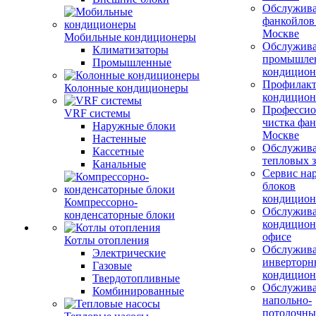
Обслужив
фанкойлов
Москве
Мобильные кондиционеры
Обслужив
Климатизаторы
промышле
Промышленные
кондицион
Профилакт
Колонные кондиционеры
кондицион
Профессио
VRF системы
чистка фан
Наружные блоки
Москве
Настенные
Обслужив
Кассетные
тепловых з
Канальные
Сервис на
блоков
кондицион
Компрессорно-
Обслужив
конденсаторные блоки
кондицион
офисе
Котлы отопления
Обслужив
Электрические
инверторн
Газовые
кондицион
Твердотопливные
Обслужив
Комбинированные
напольно-
потолочны