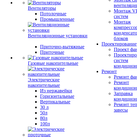
вентиляци
Вентиляторы
Монтаж V
Потолочные
систем
Промышленные
Монтаж
компрессо
конденсат
Вентиляционные установки
блоков
Проектирование
Приточно-вытяжные
Проект фа
Приточные
Проектиро
систем
Газовые накопительные
кондицион
Ремонт
Ремонт фа
Электрические
Ремонт
накопительные
кондицион
Из нержавейки
Заправка
Горизонтальные
кондицион
Вертикальные
Ремонт те
30 л
завесы
50л
80л
100л