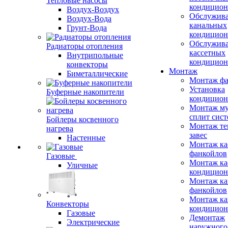
Тепловые насосы
кондицион
Воздух-Воздух
Обслужив
Воздух-Вода
канальных
Грунт-Вода
кондицион
Обслужив
Радиаторы отопления
кассетных
Внутрипольные
кондицион
конвекторы
Монтаж
Биметаллические
Монтаж фа
Установка
Буферные накопители
кондицион
Монтаж му
сплит сист
Бойлеры косвенного
Монтаж те
нагрева
завес
Настенные
Монтаж ка
фанкойлов
Газовые
Монтаж ка
Уличные
кондицион
Монтаж ка
фанкойлов
Монтаж ка
Конвекторы
кондицион
Газовые
Демонтаж
Электрические
наружного