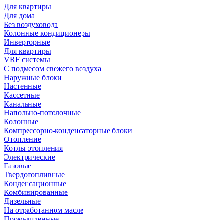
Для квартиры
Для дома
Без воздуховода
Колонные кондиционеры
Инверторные
Для квартиры
VRF системы
С подмесом свежего воздуха
Наружные блоки
Настенные
Кассетные
Канальные
Напольно-потолочные
Колонные
Компрессорно-конденсаторные блоки
Отопление
Котлы отопления
Электрические
Газовые
Твердотопливные
Конденсационные
Комбинированные
Дизельные
На отработанном масле
Промышленные