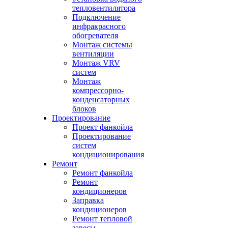
тепловентилятора
Подключение
инфракрасного
обогревателя
Монтаж системы
вентиляции
Монтаж VRV
систем
Монтаж
компрессорно-
конденсаторных
блоков
Проектирование
Проект фанкойла
Проектирование
систем
кондиционирования
Ремонт
Ремонт фанкойла
Ремонт
кондиционеров
Заправка
кондиционеров
Ремонт тепловой
завесы