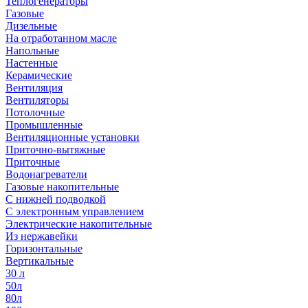
Теплогенераторы
Газовые
Дизельные
На отработанном масле
Напольные
Настенные
Керамические
Вентиляция
Вентиляторы
Потолочные
Промышленные
Вентиляционные установки
Приточно-вытяжные
Приточные
Водонагреватели
Газовые накопительные
С нижней подводкой
С электронным управлением
Электрические накопительные
Из нержавейки
Горизонтальные
Вертикальные
30 л
50л
80л