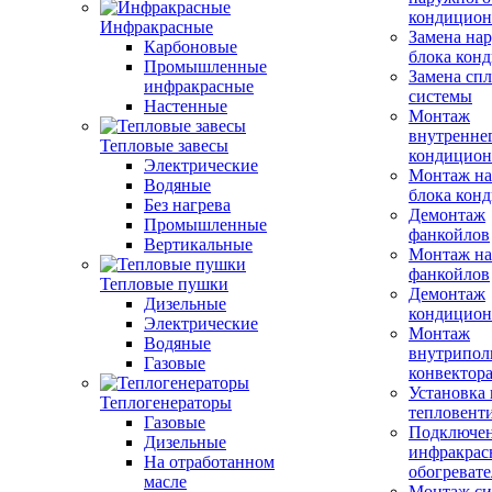
кондицион
Инфракрасные
Замена на
Карбоновые
блока кон
Промышленные
Замена сп
инфракрасные
системы
Настенные
Монтаж
внутренне
Тепловые завесы
кондицион
Электрические
Монтаж на
Водяные
блока кон
Без нагрева
Демонтаж
Промышленные
фанкойлов
Вертикальные
Монтаж на
фанкойлов
Тепловые пушки
Демонтаж
Дизельные
кондицион
Электрические
Монтаж
Водяные
внутрипол
Газовые
конвектор
Установка
Теплогенераторы
тепловент
Газовые
Подключе
Дизельные
инфракрас
На отработанном
обогревате
масле
Монтаж си